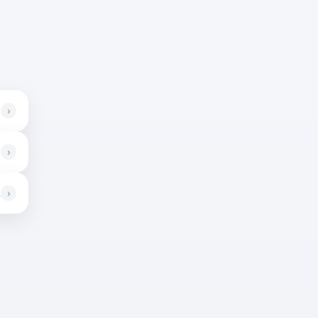
1
›
2
›
3
›